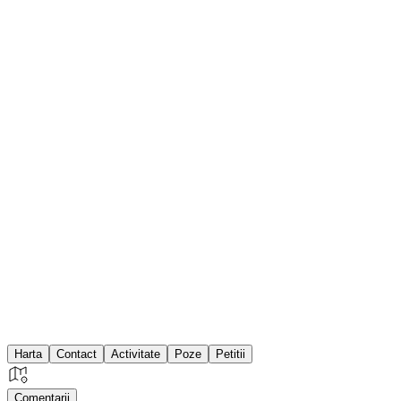
Harta
Contact
Activitate
Poze
Petitii
Comentarii