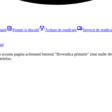
marii
Postari si discutii
Actiuni de eradicare
Servicii de eradica
ail
ca aceasta pagina actionand butonul "Revendica primarie" (mai multe det
 telefon.