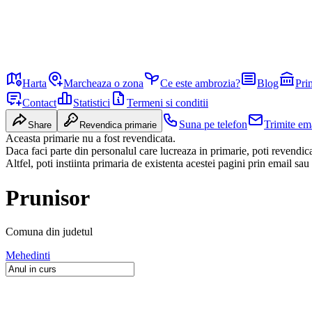
Harta
Marcheaza o zona
Ce este ambrozia?
Blog
Pri
Contact
Statistici
Termeni si conditii
Suna pe telefon
Trimite em
Share
Revendica primarie
Aceasta primarie nu a fost revendicata.
Daca faci parte din personalul care lucreaza in primarie, poti revendi
Altfel, poti instiinta primaria de existenta acestei pagini prin email sau
Prunisor
Comuna
din judetul
Mehedinti