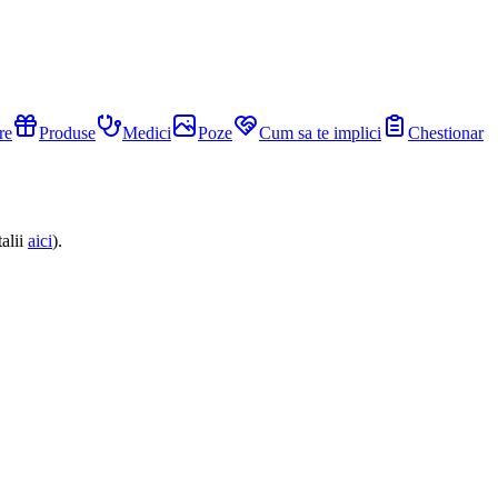
re
Produse
Medici
Poze
Cum sa te implici
Chestionar
alii
aici
).