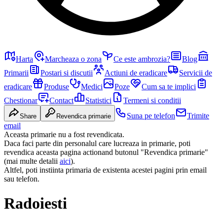
Harta
Marcheaza o zona
Ce este ambrozia?
Blog
Primarii
Postari si discutii
Actiuni de eradicare
Servicii de
eradicare
Produse
Medici
Poze
Cum sa te implici
Chestionar
Contact
Statistici
Termeni si conditii
Suna pe telefon
Trimite
Share
Revendica primarie
email
Aceasta primarie nu a fost revendicata.
Daca faci parte din personalul care lucreaza in primarie, poti
revendica aceasta pagina actionand butonul "Revendica primarie"
(mai multe detalii
aici
).
Altfel, poti instiinta primaria de existenta acestei pagini prin email
sau telefon.
Radoiesti