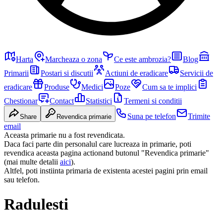
Harta
Marcheaza o zona
Ce este ambrozia?
Blog
Primarii
Postari si discutii
Actiuni de eradicare
Servicii de
eradicare
Produse
Medici
Poze
Cum sa te implici
Chestionar
Contact
Statistici
Termeni si conditii
Suna pe telefon
Trimite
Share
Revendica primarie
email
Aceasta primarie nu a fost revendicata.
Daca faci parte din personalul care lucreaza in primarie, poti
revendica aceasta pagina actionand butonul "Revendica primarie"
(mai multe detalii
aici
).
Altfel, poti instiinta primaria de existenta acestei pagini prin email
sau telefon.
Radulesti