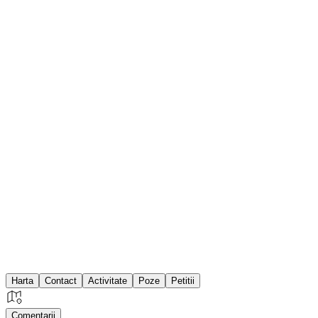
Harta
Contact
Activitate
Poze
Petitii
Comentarii