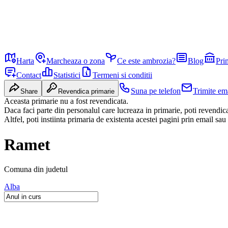
Harta
Marcheaza o zona
Ce este ambrozia?
Blog
Pri
Contact
Statistici
Termeni si conditii
Suna pe telefon
Trimite em
Share
Revendica primarie
Aceasta primarie nu a fost revendicata.
Daca faci parte din personalul care lucreaza in primarie, poti revendi
Altfel, poti instiinta primaria de existenta acestei pagini prin email sau
Ramet
Comuna
din judetul
Alba