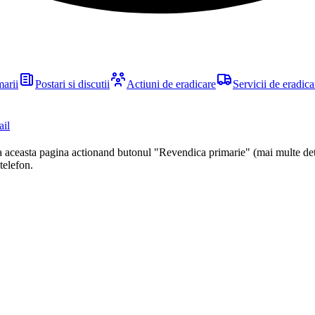
marii
Postari si discutii
Actiuni de eradicare
Servicii de eradica
ail
ca aceasta pagina actionand butonul "Revendica primarie" (mai multe det
 telefon.