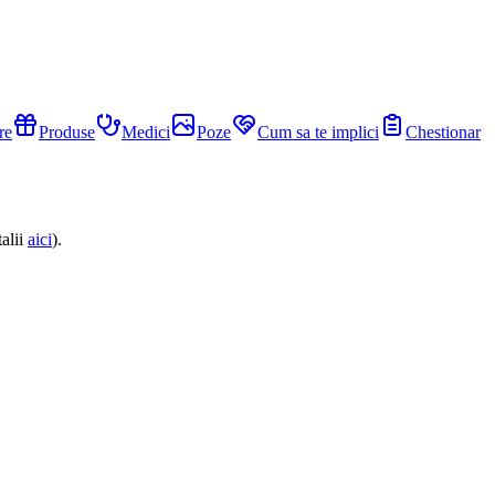
re
Produse
Medici
Poze
Cum sa te implici
Chestionar
alii
aici
).