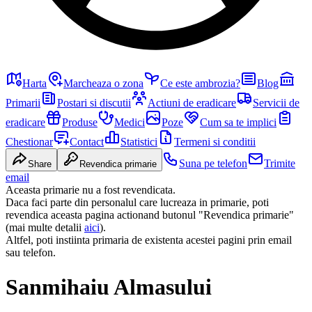
Harta
Marcheaza o zona
Ce este ambrozia?
Blog
Primarii
Postari si discutii
Actiuni de eradicare
Servicii de
eradicare
Produse
Medici
Poze
Cum sa te implici
Chestionar
Contact
Statistici
Termeni si conditii
Suna pe telefon
Trimite
Share
Revendica primarie
email
Aceasta primarie nu a fost revendicata.
Daca faci parte din personalul care lucreaza in primarie, poti
revendica aceasta pagina actionand butonul "Revendica primarie"
(mai multe detalii
aici
).
Altfel, poti instiinta primaria de existenta acestei pagini prin email
sau telefon.
Sanmihaiu Almasului