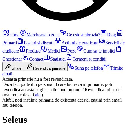
Harta
Marcheaza o zona
Ce este ambrozia?
Blog
Primarii
Postari si discutii
Actiuni de eradicare
Servicii de
eradicare
Produse
Medici
Poze
Cum sa te implici
Chestionar
Contact
Statistici
Termeni si conditii
Suna pe telefon
Trimite
Share
Revendica primarie
email
Aceasta primarie nu a fost revendicata.
Daca faci parte din personalul care lucreaza in primarie, poti
revendica aceasta pagina actionand butonul "Revendica primarie"
(mai multe detalii
aici
).
Altfel, poti instiinta primaria de existenta acestei pagini prin email
sau telefon.
Seleus