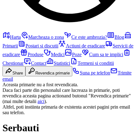
Harta
Marcheaza o zona
Ce este ambrozia?
Blog
Primarii
Postari si discutii
Actiuni de eradicare
Servicii de
eradicare
Produse
Medici
Poze
Cum sa te implici
Chestionar
Contact
Statistici
Termeni si conditii
Suna pe telefon
Trimite
Share
Revendica primarie
email
Aceasta primarie nu a fost revendicata.
Daca faci parte din personalul care lucreaza in primarie, poti
revendica aceasta pagina actionand butonul "Revendica primarie"
(mai multe detalii
aici
).
Altfel, poti instiinta primaria de existenta acestei pagini prin email
sau telefon.
Serbauti