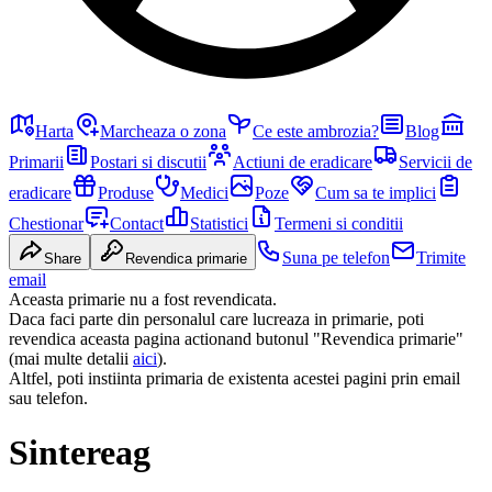
Harta
Marcheaza o zona
Ce este ambrozia?
Blog
Primarii
Postari si discutii
Actiuni de eradicare
Servicii de
eradicare
Produse
Medici
Poze
Cum sa te implici
Chestionar
Contact
Statistici
Termeni si conditii
Suna pe telefon
Trimite
Share
Revendica primarie
email
Aceasta primarie nu a fost revendicata.
Daca faci parte din personalul care lucreaza in primarie, poti
revendica aceasta pagina actionand butonul "Revendica primarie"
(mai multe detalii
aici
).
Altfel, poti instiinta primaria de existenta acestei pagini prin email
sau telefon.
Sintereag