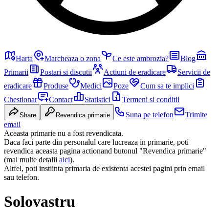
Harta
Marcheaza o zona
Ce este ambrozia?
Blog
Primarii
Postari si discutii
Actiuni de eradicare
Servicii de
eradicare
Produse
Medici
Poze
Cum sa te implici
Chestionar
Contact
Statistici
Termeni si conditii
Suna pe telefon
Trimite
Share
Revendica primarie
email
Aceasta primarie nu a fost revendicata.
Daca faci parte din personalul care lucreaza in primarie, poti
revendica aceasta pagina actionand butonul "Revendica primarie"
(mai multe detalii
aici
).
Altfel, poti instiinta primaria de existenta acestei pagini prin email
sau telefon.
Solovastru