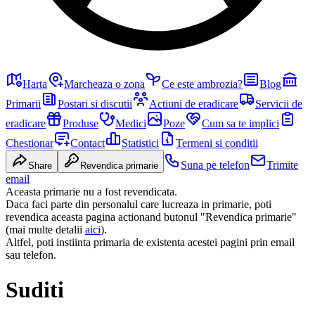
Harta
Marcheaza o zona
Ce este ambrozia?
Blog
Primarii
Postari si discutii
Actiuni de eradicare
Servicii de
eradicare
Produse
Medici
Poze
Cum sa te implici
Chestionar
Contact
Statistici
Termeni si conditii
Suna pe telefon
Trimite
Share
Revendica primarie
email
Aceasta primarie nu a fost revendicata.
Daca faci parte din personalul care lucreaza in primarie, poti
revendica aceasta pagina actionand butonul "Revendica primarie"
(mai multe detalii
aici
).
Altfel, poti instiinta primaria de existenta acestei pagini prin email
sau telefon.
Suditi