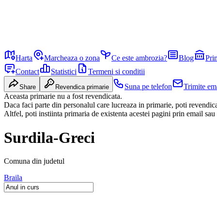
Harta
Marcheaza o zona
Ce este ambrozia?
Blog
Pri
Contact
Statistici
Termeni si conditii
Suna pe telefon
Trimite em
Share
Revendica primarie
Aceasta primarie nu a fost revendicata.
Daca faci parte din personalul care lucreaza in primarie, poti revendi
Altfel, poti instiinta primaria de existenta acestei pagini prin email sau
Surdila-Greci
Comuna
din judetul
Braila