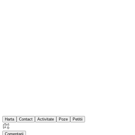
Harta
Contact
Activitate
Poze
Petitii
Comentarii