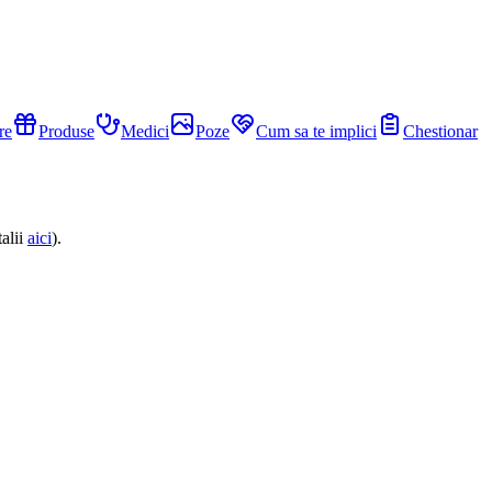
re
Produse
Medici
Poze
Cum sa te implici
Chestionar
alii
aici
).