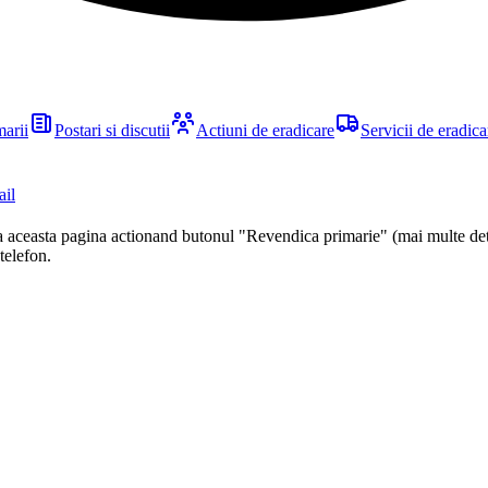
marii
Postari si discutii
Actiuni de eradicare
Servicii de eradica
ail
ca aceasta pagina actionand butonul "Revendica primarie" (mai multe det
 telefon.