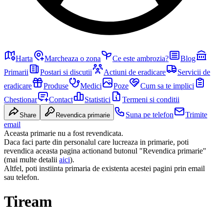
Harta
Marcheaza o zona
Ce este ambrozia?
Blog
Primarii
Postari si discutii
Actiuni de eradicare
Servicii de
eradicare
Produse
Medici
Poze
Cum sa te implici
Chestionar
Contact
Statistici
Termeni si conditii
Suna pe telefon
Trimite
Share
Revendica primarie
email
Aceasta primarie nu a fost revendicata.
Daca faci parte din personalul care lucreaza in primarie, poti
revendica aceasta pagina actionand butonul "Revendica primarie"
(mai multe detalii
aici
).
Altfel, poti instiinta primaria de existenta acestei pagini prin email
sau telefon.
Tiream