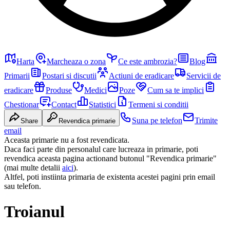
Harta
Marcheaza o zona
Ce este ambrozia?
Blog
Primarii
Postari si discutii
Actiuni de eradicare
Servicii de
eradicare
Produse
Medici
Poze
Cum sa te implici
Chestionar
Contact
Statistici
Termeni si conditii
Suna pe telefon
Trimite
Share
Revendica primarie
email
Aceasta primarie nu a fost revendicata.
Daca faci parte din personalul care lucreaza in primarie, poti
revendica aceasta pagina actionand butonul "Revendica primarie"
(mai multe detalii
aici
).
Altfel, poti instiinta primaria de existenta acestei pagini prin email
sau telefon.
Troianul