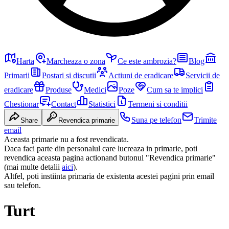
Harta
Marcheaza o zona
Ce este ambrozia?
Blog
Primarii
Postari si discutii
Actiuni de eradicare
Servicii de
eradicare
Produse
Medici
Poze
Cum sa te implici
Chestionar
Contact
Statistici
Termeni si conditii
Suna pe telefon
Trimite
Share
Revendica primarie
email
Aceasta primarie nu a fost revendicata.
Daca faci parte din personalul care lucreaza in primarie, poti
revendica aceasta pagina actionand butonul "Revendica primarie"
(mai multe detalii
aici
).
Altfel, poti instiinta primaria de existenta acestei pagini prin email
sau telefon.
Turt