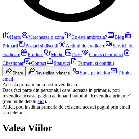
Harta
Marcheaza o zona
Ce este ambrozia?
Blog
Primarii
Postari si discutii
Actiuni de eradicare
Servicii de
eradicare
Produse
Medici
Poze
Cum sa te implici
Chestionar
Contact
Statistici
Termeni si conditii
Suna pe telefon
Trimite
Share
Revendica primarie
email
Aceasta primarie nu a fost revendicata.
Daca faci parte din personalul care lucreaza in primarie, poti
revendica aceasta pagina actionand butonul "Revendica primarie"
(mai multe detalii
aici
).
Altfel, poti instiinta primaria de existenta acestei pagini prin email
sau telefon.
Valea Viilor