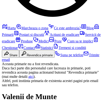
Harta
Marcheaza o zona
Ce este ambrozia?
Blog
Primarii
Postari si discutii
Actiuni de eradicare
Servicii de
eradicare
Produse
Medici
Poze
Cum sa te implici
Chestionar
Contact
Statistici
Termeni si conditii
Suna pe telefon
Trimite
Share
Revendica primarie
email
Aceasta primarie nu a fost revendicata.
Daca faci parte din personalul care lucreaza in primarie, poti
revendica aceasta pagina actionand butonul "Revendica primarie"
(mai multe detalii
aici
).
Altfel, poti instiinta primaria de existenta acestei pagini prin email
sau telefon.
Valenii de Munte