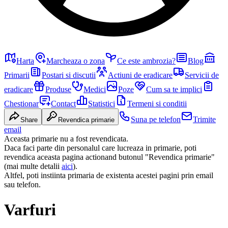
Harta
Marcheaza o zona
Ce este ambrozia?
Blog
Primarii
Postari si discutii
Actiuni de eradicare
Servicii de
eradicare
Produse
Medici
Poze
Cum sa te implici
Chestionar
Contact
Statistici
Termeni si conditii
Suna pe telefon
Trimite
Share
Revendica primarie
email
Aceasta primarie nu a fost revendicata.
Daca faci parte din personalul care lucreaza in primarie, poti
revendica aceasta pagina actionand butonul "Revendica primarie"
(mai multe detalii
aici
).
Altfel, poti instiinta primaria de existenta acestei pagini prin email
sau telefon.
Varfuri