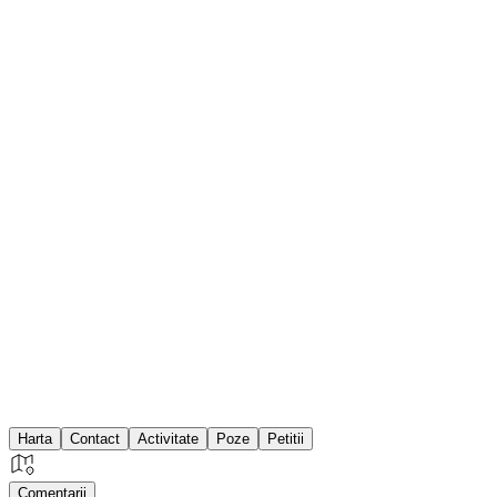
Harta
Contact
Activitate
Poze
Petitii
Comentarii