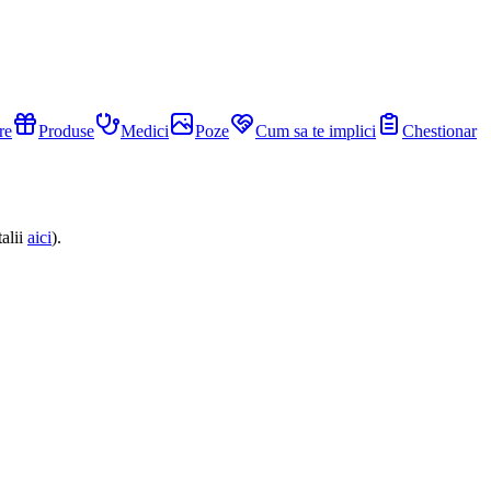
re
Produse
Medici
Poze
Cum sa te implici
Chestionar
alii
aici
).