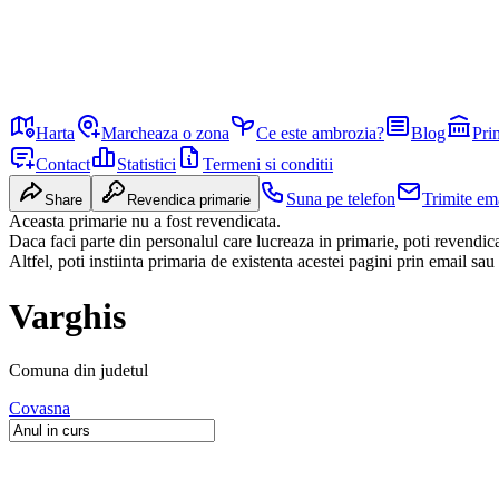
Harta
Marcheaza o zona
Ce este ambrozia?
Blog
Pri
Contact
Statistici
Termeni si conditii
Suna pe telefon
Trimite em
Share
Revendica primarie
Aceasta primarie nu a fost revendicata.
Daca faci parte din personalul care lucreaza in primarie, poti revendi
Altfel, poti instiinta primaria de existenta acestei pagini prin email sau
Varghis
Comuna
din judetul
Covasna