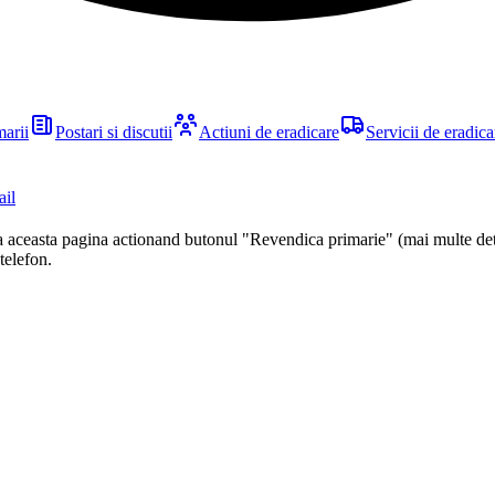
marii
Postari si discutii
Actiuni de eradicare
Servicii de eradica
ail
ca aceasta pagina actionand butonul "Revendica primarie" (mai multe det
 telefon.