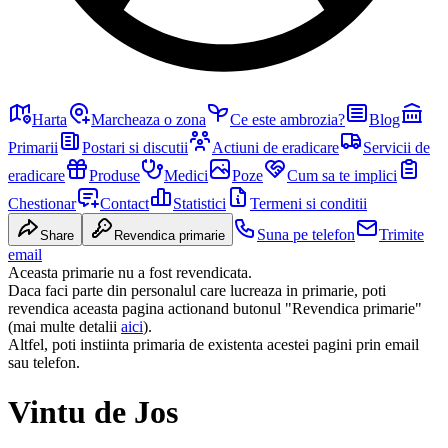
Harta
Marcheaza o zona
Ce este ambrozia?
Blog
Primarii
Postari si discutii
Actiuni de eradicare
Servicii de
eradicare
Produse
Medici
Poze
Cum sa te implici
Chestionar
Contact
Statistici
Termeni si conditii
Suna pe telefon
Trimite
Share
Revendica primarie
email
Aceasta primarie nu a fost revendicata.
Daca faci parte din personalul care lucreaza in primarie, poti
revendica aceasta pagina actionand butonul "Revendica primarie"
(mai multe detalii
aici
).
Altfel, poti instiinta primaria de existenta acestei pagini prin email
sau telefon.
Vintu de Jos