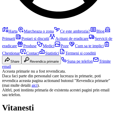
Harta
Marcheaza o zona
Ce este ambrozia?
Blog
Primarii
Postari si discutii
Actiuni de eradicare
Servicii de
eradicare
Produse
Medici
Poze
Cum sa te implici
Chestionar
Contact
Statistici
Termeni si conditii
Suna pe telefon
Trimite
Share
Revendica primarie
email
Aceasta primarie nu a fost revendicata.
Daca faci parte din personalul care lucreaza in primarie, poti
revendica aceasta pagina actionand butonul "Revendica primarie"
(mai multe detalii
aici
).
Altfel, poti instiinta primaria de existenta acestei pagini prin email
sau telefon.
Vitanesti