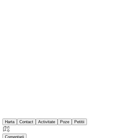
Harta
Contact
Activitate
Poze
Petitii
Comentarii