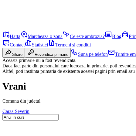
Harta
Marcheaza o zona
Ce este ambrozia?
Blog
Pri
Contact
Statistici
Termeni si conditii
Suna pe telefon
Trimite em
Share
Revendica primarie
Aceasta primarie nu a fost revendicata.
Daca faci parte din personalul care lucreaza in primarie, poti revendi
Altfel, poti instiinta primaria de existenta acestei pagini prin email sau
Vrani
Comuna
din judetul
Caras-Severin