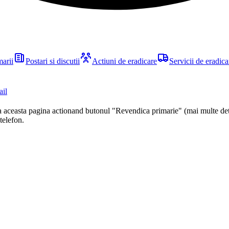
marii
Postari si discutii
Actiuni de eradicare
Servicii de eradica
ail
ca aceasta pagina actionand butonul "Revendica primarie" (mai multe det
 telefon.