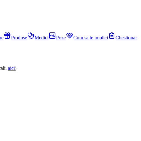
re
Produse
Medici
Poze
Cum sa te implici
Chestionar
alii
aici
).