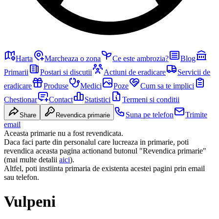
Harta
Marcheaza o zona
Ce este ambrozia?
Blog
Primarii
Postari si discutii
Actiuni de eradicare
Servicii de
eradicare
Produse
Medici
Poze
Cum sa te implici
Chestionar
Contact
Statistici
Termeni si conditii
Suna pe telefon
Trimite
Share
Revendica primarie
email
Aceasta primarie nu a fost revendicata.
Daca faci parte din personalul care lucreaza in primarie, poti
revendica aceasta pagina actionand butonul "Revendica primarie"
(mai multe detalii
aici
).
Altfel, poti instiinta primaria de existenta acestei pagini prin email
sau telefon.
Vulpeni