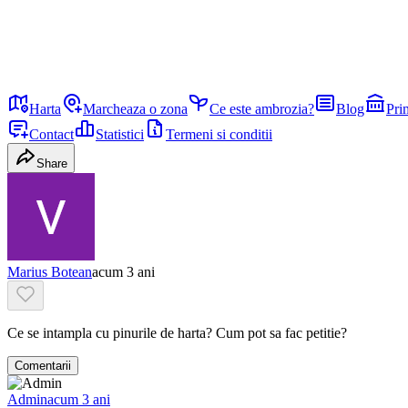
Harta
Marcheaza o zona
Ce este ambrozia?
Blog
Pri
Contact
Statistici
Termeni si conditii
Share
Marius Botean
acum 3 ani
Ce se intampla cu pinurile de harta? Cum pot sa fac petitie?
Comentarii
Admin
acum 3 ani