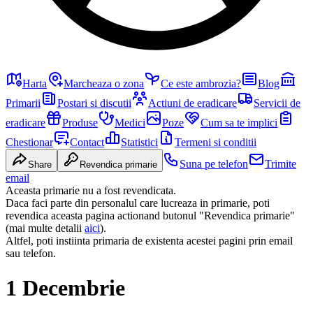
Harta
Marcheaza o zona
Ce este ambrozia?
Blog
Primarii
Postari si discutii
Actiuni de eradicare
Servicii de
eradicare
Produse
Medici
Poze
Cum sa te implici
Chestionar
Contact
Statistici
Termeni si conditii
Suna pe telefon
Trimite
Share
Revendica primarie
email
Aceasta primarie nu a fost revendicata.
Daca faci parte din personalul care lucreaza in primarie, poti
revendica aceasta pagina actionand butonul "Revendica primarie"
(mai multe detalii
aici
).
Altfel, poti instiinta primaria de existenta acestei pagini prin email
sau telefon.
1 Decembrie