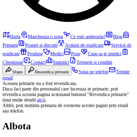
Harta
Marcheaza o zona
Ce este ambrozia?
Blog
Primarii
Postari si discutii
Actiuni de eradicare
Servicii de
eradicare
Produse
Medici
Poze
Cum sa te implici
Chestionar
Contact
Statistici
Termeni si conditii
Suna pe telefon
Trimite
Share
Revendica primarie
email
Aceasta primarie nu a fost revendicata.
Daca faci parte din personalul care lucreaza in primarie, poti
revendica aceasta pagina actionand butonul "Revendica primarie"
(mai multe detalii
aici
).
Altfel, poti instiinta primaria de existenta acestei pagini prin email
sau telefon.
Albota