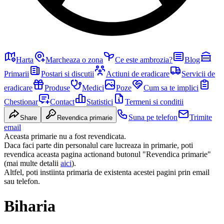
Harta
Marcheaza o zona
Ce este ambrozia?
Blog
Primarii
Postari si discutii
Actiuni de eradicare
Servicii de
eradicare
Produse
Medici
Poze
Cum sa te implici
Chestionar
Contact
Statistici
Termeni si conditii
Suna pe telefon
Trimite
Share
Revendica primarie
email
Aceasta primarie nu a fost revendicata.
Daca faci parte din personalul care lucreaza in primarie, poti
revendica aceasta pagina actionand butonul "Revendica primarie"
(mai multe detalii
aici
).
Altfel, poti instiinta primaria de existenta acestei pagini prin email
sau telefon.
Biharia