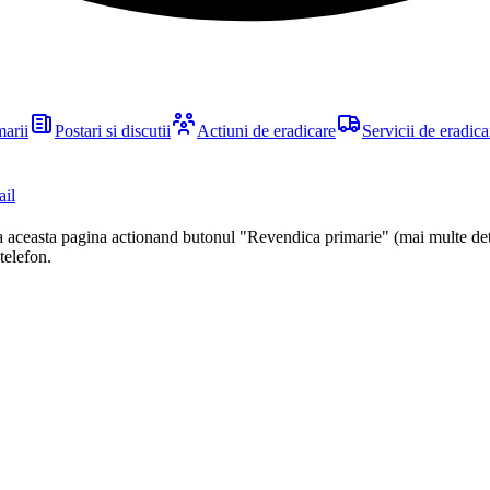
marii
Postari si discutii
Actiuni de eradicare
Servicii de eradica
ail
ca aceasta pagina actionand butonul "Revendica primarie" (mai multe det
 telefon.