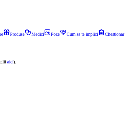
re
Produse
Medici
Poze
Cum sa te implici
Chestionar
alii
aici
).