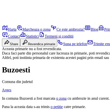
Harta
Marcheaza o zona
Ce este ambrozia?
Blog
Pri
Contact
Statistici
Termeni si conditii
Suna pe telefon
Trimite em
Share
Revendica primarie
Aceasta primarie nu a fost revendicata.
Daca faci parte din personalul care lucreaza in primarie, poti revendi
Altfel, poti instiinta primaria de existenta acestei pagini prin email sau
Buzoesti
Comuna
din judetul
Arges
In
comuna
Buzoesti
a fost marcata
o zona
cu ambrozie in
anul curent
.
Pana la aceasta data s-au trimis
o petitie
catre primarie.