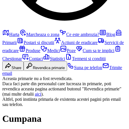
Harta
Marcheaza o zona
Ce este ambrozia?
Blog
Primarii
Postari si discutii
Actiuni de eradicare
Servicii de
eradicare
Produse
Medici
Poze
Cum sa te implici
Chestionar
Contact
Statistici
Termeni si conditii
Suna pe telefon
Trimite
Share
Revendica primarie
email
Aceasta primarie nu a fost revendicata.
Daca faci parte din personalul care lucreaza in primarie, poti
revendica aceasta pagina actionand butonul "Revendica primarie"
(mai multe detalii
aici
).
Altfel, poti instiinta primaria de existenta acestei pagini prin email
sau telefon.
Cumpana