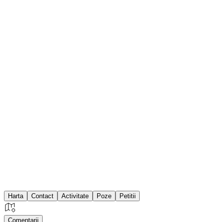
Harta
Contact
Activitate
Poze
Petitii
Comentarii