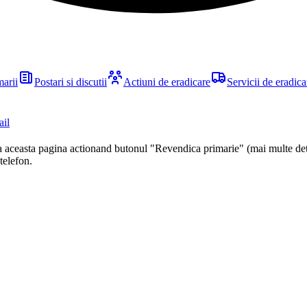
marii
Postari si discutii
Actiuni de eradicare
Servicii de eradica
ail
ca aceasta pagina actionand butonul "Revendica primarie" (mai multe det
 telefon.