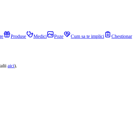
re
Produse
Medici
Poze
Cum sa te implici
Chestionar
alii
aici
).