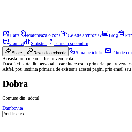
Harta
Marcheaza o zona
Ce este ambrozia?
Blog
Pri
Contact
Statistici
Termeni si conditii
Suna pe telefon
Trimite em
Share
Revendica primarie
Aceasta primarie nu a fost revendicata.
Daca faci parte din personalul care lucreaza in primarie, poti revendi
Altfel, poti instiinta primaria de existenta acestei pagini prin email sau
Dobra
Comuna
din judetul
Dambovita