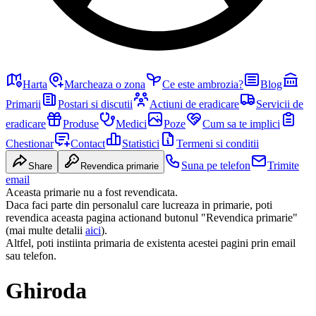
Harta
Marcheaza o zona
Ce este ambrozia?
Blog
Primarii
Postari si discutii
Actiuni de eradicare
Servicii de
eradicare
Produse
Medici
Poze
Cum sa te implici
Chestionar
Contact
Statistici
Termeni si conditii
Suna pe telefon
Trimite
Share
Revendica primarie
email
Aceasta primarie nu a fost revendicata.
Daca faci parte din personalul care lucreaza in primarie, poti
revendica aceasta pagina actionand butonul "Revendica primarie"
(mai multe detalii
aici
).
Altfel, poti instiinta primaria de existenta acestei pagini prin email
sau telefon.
Ghiroda