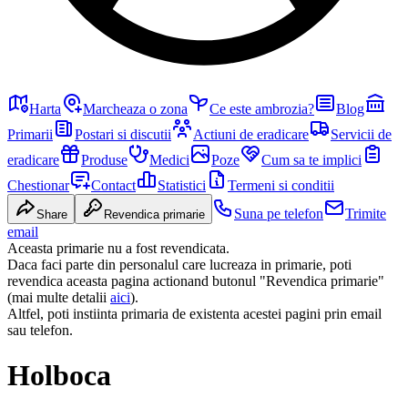
Harta
Marcheaza o zona
Ce este ambrozia?
Blog
Primarii
Postari si discutii
Actiuni de eradicare
Servicii de
eradicare
Produse
Medici
Poze
Cum sa te implici
Chestionar
Contact
Statistici
Termeni si conditii
Suna pe telefon
Trimite
Share
Revendica primarie
email
Aceasta primarie nu a fost revendicata.
Daca faci parte din personalul care lucreaza in primarie, poti
revendica aceasta pagina actionand butonul "Revendica primarie"
(mai multe detalii
aici
).
Altfel, poti instiinta primaria de existenta acestei pagini prin email
sau telefon.
Holboca