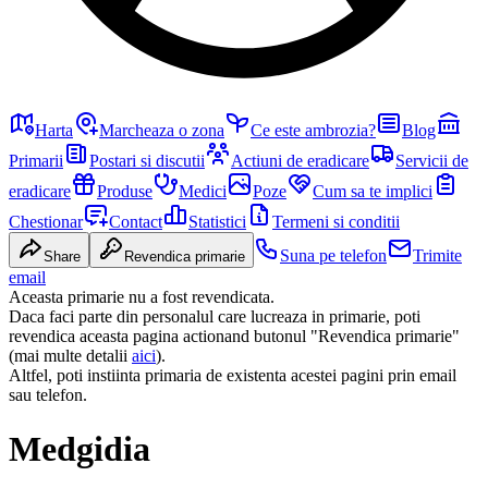
Harta
Marcheaza o zona
Ce este ambrozia?
Blog
Primarii
Postari si discutii
Actiuni de eradicare
Servicii de
eradicare
Produse
Medici
Poze
Cum sa te implici
Chestionar
Contact
Statistici
Termeni si conditii
Suna pe telefon
Trimite
Share
Revendica primarie
email
Aceasta primarie nu a fost revendicata.
Daca faci parte din personalul care lucreaza in primarie, poti
revendica aceasta pagina actionand butonul "Revendica primarie"
(mai multe detalii
aici
).
Altfel, poti instiinta primaria de existenta acestei pagini prin email
sau telefon.
Medgidia