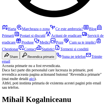
Harta
Marcheaza o zona
Ce este ambrozia?
Blog
Primarii
Postari si discutii
Actiuni de eradicare
Servicii de
eradicare
Produse
Medici
Poze
Cum sa te implici
Chestionar
Contact
Statistici
Termeni si conditii
Suna pe telefon
Trimite
Share
Revendica primarie
email
Aceasta primarie nu a fost revendicata.
Daca faci parte din personalul care lucreaza in primarie, poti
revendica aceasta pagina actionand butonul "Revendica primarie"
(mai multe detalii
aici
).
Altfel, poti instiinta primaria de existenta acestei pagini prin email
sau telefon.
Mihail Kogalniceanu