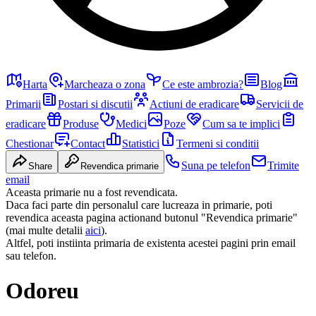
Harta
Marcheaza o zona
Ce este ambrozia?
Blog
Primarii
Postari si discutii
Actiuni de eradicare
Servicii de
eradicare
Produse
Medici
Poze
Cum sa te implici
Chestionar
Contact
Statistici
Termeni si conditii
Suna pe telefon
Trimite
Share
Revendica primarie
email
Aceasta primarie nu a fost revendicata.
Daca faci parte din personalul care lucreaza in primarie, poti
revendica aceasta pagina actionand butonul "Revendica primarie"
(mai multe detalii
aici
).
Altfel, poti instiinta primaria de existenta acestei pagini prin email
sau telefon.
Odoreu