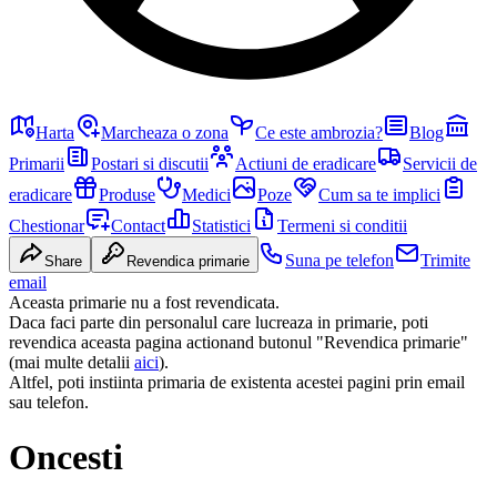
Harta
Marcheaza o zona
Ce este ambrozia?
Blog
Primarii
Postari si discutii
Actiuni de eradicare
Servicii de
eradicare
Produse
Medici
Poze
Cum sa te implici
Chestionar
Contact
Statistici
Termeni si conditii
Suna pe telefon
Trimite
Share
Revendica primarie
email
Aceasta primarie nu a fost revendicata.
Daca faci parte din personalul care lucreaza in primarie, poti
revendica aceasta pagina actionand butonul "Revendica primarie"
(mai multe detalii
aici
).
Altfel, poti instiinta primaria de existenta acestei pagini prin email
sau telefon.
Oncesti