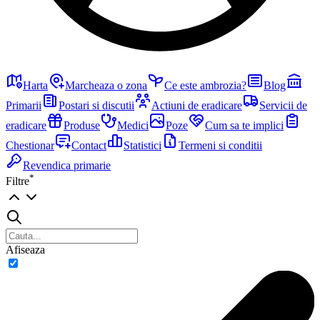
Harta
Marcheaza o zona
Ce este ambrozia?
Blog
Primarii
Postari si discutii
Actiuni de eradicare
Servicii de
eradicare
Produse
Medici
Poze
Cum sa te implici
Chestionar
Contact
Statistici
Termeni si conditii
Revendica primarie
*
Filtre
Afiseaza