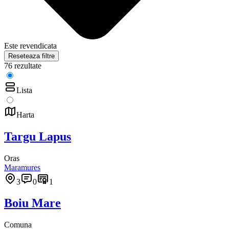
Este revendicata
Reseteaza filtre
76 rezultate
Lista
Harta
Targu Lapus
Oras
Maramures
3
0
1
Boiu Mare
Comuna