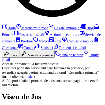
Harta
Marcheaza o zona
Ce este ambrozia?
Blog
Primarii
Postari si discutii
Actiuni de eradicare
Servicii de
eradicare
Produse
Medici
Poze
Cum sa te implici
Chestionar
Contact
Statistici
Termeni si conditii
Suna pe telefon
Trimite
Share
Revendica primarie
email
Aceasta primarie nu a fost revendicata.
Daca faci parte din personalul care lucreaza in primarie, poti
revendica aceasta pagina actionand butonul "Revendica primarie"
(mai multe detalii
aici
).
Altfel, poti instiinta primaria de existenta acestei pagini prin email
sau telefon.
Viseu de Jos