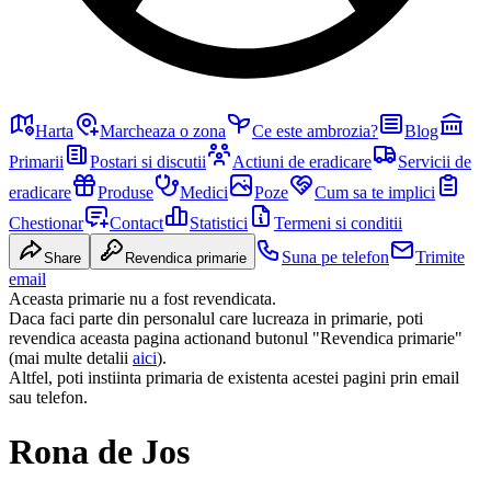
Harta
Marcheaza o zona
Ce este ambrozia?
Blog
Primarii
Postari si discutii
Actiuni de eradicare
Servicii de
eradicare
Produse
Medici
Poze
Cum sa te implici
Chestionar
Contact
Statistici
Termeni si conditii
Suna pe telefon
Trimite
Share
Revendica primarie
email
Aceasta primarie nu a fost revendicata.
Daca faci parte din personalul care lucreaza in primarie, poti
revendica aceasta pagina actionand butonul "Revendica primarie"
(mai multe detalii
aici
).
Altfel, poti instiinta primaria de existenta acestei pagini prin email
sau telefon.
Rona de Jos