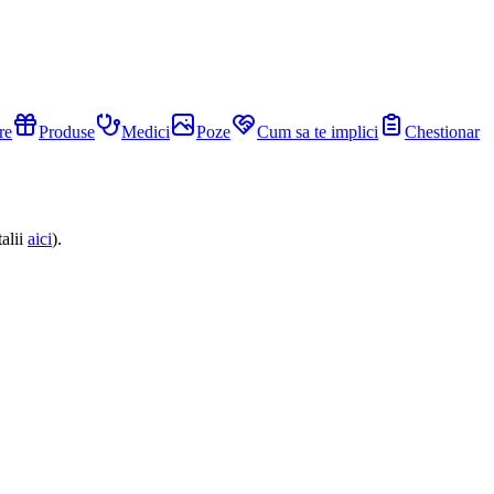
re
Produse
Medici
Poze
Cum sa te implici
Chestionar
alii
aici
).