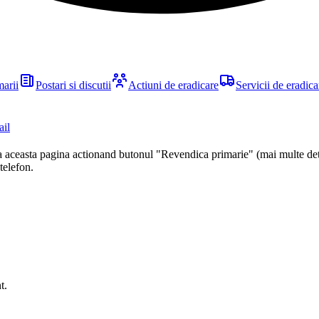
marii
Postari si discutii
Actiuni de eradicare
Servicii de eradica
ail
ca aceasta pagina actionand butonul "Revendica primarie" (mai multe det
 telefon.
t
.