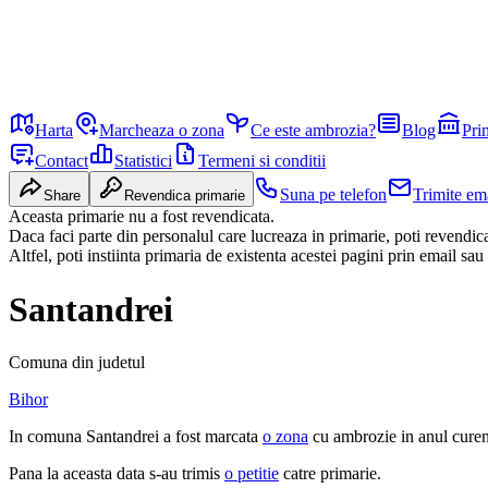
Harta
Marcheaza o zona
Ce este ambrozia?
Blog
Pri
Contact
Statistici
Termeni si conditii
Suna pe telefon
Trimite em
Share
Revendica primarie
Aceasta primarie nu a fost revendicata.
Daca faci parte din personalul care lucreaza in primarie, poti revendi
Altfel, poti instiinta primaria de existenta acestei pagini prin email sau
Santandrei
Comuna
din judetul
Bihor
In
comuna
Santandrei
a fost marcata
o zona
cu ambrozie in
anul curen
Pana la aceasta data s-au trimis
o petitie
catre primarie.