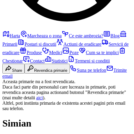
Harta
Marcheaza o zona
Ce este ambrozia?
Blog
Primarii
Postari si discutii
Actiuni de eradicare
Servicii de
eradicare
Produse
Medici
Poze
Cum sa te implici
Chestionar
Contact
Statistici
Termeni si conditii
Suna pe telefon
Trimite
Share
Revendica primarie
email
Aceasta primarie nu a fost revendicata.
Daca faci parte din personalul care lucreaza in primarie, poti
revendica aceasta pagina actionand butonul "Revendica primarie"
(mai multe detalii
aici
).
Altfel, poti instiinta primaria de existenta acestei pagini prin email
sau telefon.
Simian