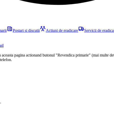
marii
Postari si discutii
Actiuni de eradicare
Servicii de eradica
ail
ca aceasta pagina actionand butonul "Revendica primarie" (mai multe det
 telefon.
.