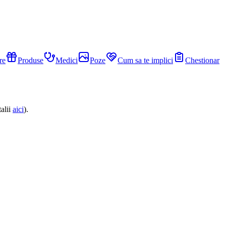
re
Produse
Medici
Poze
Cum sa te implici
Chestionar
alii
aici
).