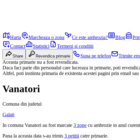
Harta
Marcheaza o zona
Ce este ambrozia?
Blog
Pri
Contact
Statistici
Termeni si conditii
Suna pe telefon
Trimite em
Share
Revendica primarie
Aceasta primarie nu a fost revendicata.
Daca faci parte din personalul care lucreaza in primarie, poti revendi
Altfel, poti instiinta primaria de existenta acestei pagini prin email sau
Vanatori
Comuna
din judetul
Galati
In
comuna
Vanatori
au fost marcate
3 zone
cu ambrozie in
anul curent
Pana la aceasta data s-au trimis
3 petitii
catre primarie.